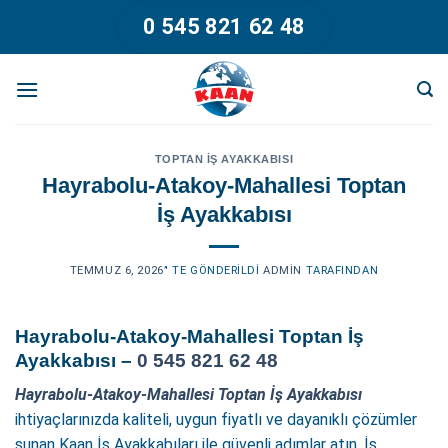
Skip
0 545 821 62 48
to
content
TOPTAN İŞ AYAKKABISI
Hayrabolu-Atakoy-Mahallesi Toptan
İş Ayakkabısı
TEMMUZ 6, 2026
’' TE GÖNDERILDI
ADMIN
TARAFINDAN
Hayrabolu-Atakoy-Mahallesi Toptan İş
Ayakkabısı –
0 545 821 62 48
Hayrabolu-Atakoy-Mahallesi Toptan İş Ayakkabısı
ihtiyaçlarınızda kaliteli, uygun fiyatlı ve dayanıklı çözümler
sunan Kaan İş Ayakkabıları ile güvenli adımlar atın. İş